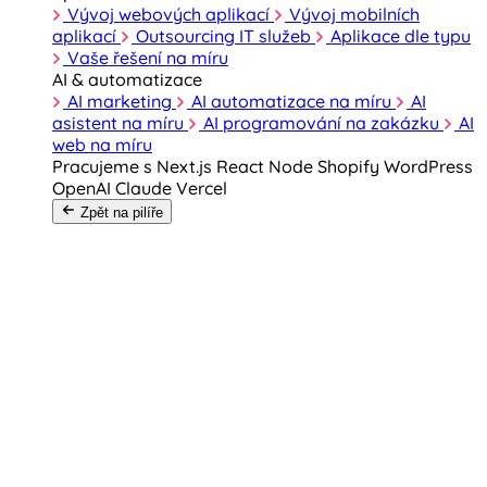
Vývoj webových aplikací
Vývoj mobilních
aplikací
Outsourcing IT služeb
Aplikace dle typu
Vaše řešení na míru
AI & automatizace
AI marketing
AI automatizace na míru
AI
asistent na míru
AI programování na zakázku
AI
web na míru
Pracujeme s
Next.js
React
Node
Shopify
WordPress
OpenAI
Claude
Vercel
Zpět na pilíře