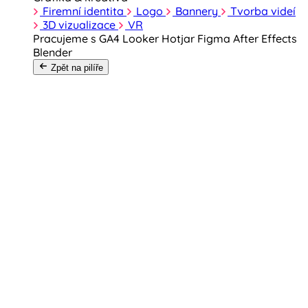
Firemní identita
Logo
Bannery
Tvorba videí
3D vizualizace
VR
Pracujeme s
GA4
Looker
Hotjar
Figma
After Effects
Blender
Zpět na pilíře