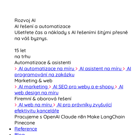
Rozvoj AI
AI řešení a automatizace
Ušetřete čas a náklady s AI řešeními šitými přesně
na váš byznys.
15 let
na trhu
Automatizace & asistenti
AI automatizace na míru
AI asistent na míru
AI
programování na zakázku
Marketing & web
AI marketing
AI SEO pro weby a e-shopy
AI
web design na míru
Firemní & oborová řešení
AI web na míru
AI pro právníky zvyšující
efektivitu kanceláře
Pracujeme s
OpenAI
Claude
n8n
Make
LangChain
Pinecone
Reference
Blog