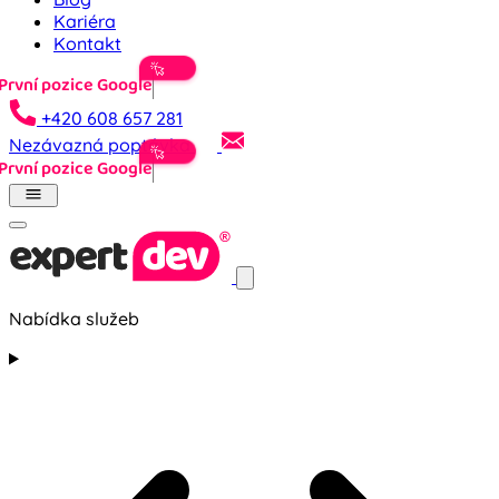
Kariéra
Kontakt
Prv
+420 608 657 281
Nezávazná poptávka
Prv
Nabídka služeb