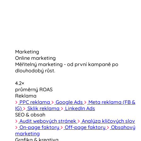
Marketing
Online marketing
Měřitelný marketing - od první kampaně po
dlouhodobý růst.
4.2×
průměrný ROAS
Reklama
PPC reklama
Google Ads
Meta reklama (FB &
IG)
Sklik reklama
LinkedIn Ads
SEO & obsah
Audit webových stránek
Analýza klíčových slov
On-page faktory
Off-page faktory
Obsahový
marketing
Grafika & kreativa