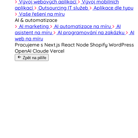
Vývoj webových aplikací
Vývoj mobilních
aplikací
Outsourcing IT služeb
Aplikace dle typu
Vaše řešení na míru
AI & automatizace
AI marketing
AI automatizace na míru
AI
asistent na míru
AI programování na zakázku
AI
web na míru
Pracujeme s
Next.js
React
Node
Shopify
WordPress
OpenAI
Claude
Vercel
Zpět na pilíře