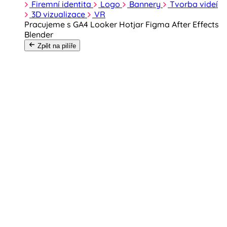
Firemní identita
Logo
Bannery
Tvorba videí
3D vizualizace
VR
Pracujeme s
GA4
Looker
Hotjar
Figma
After Effects
Blender
Zpět na pilíře