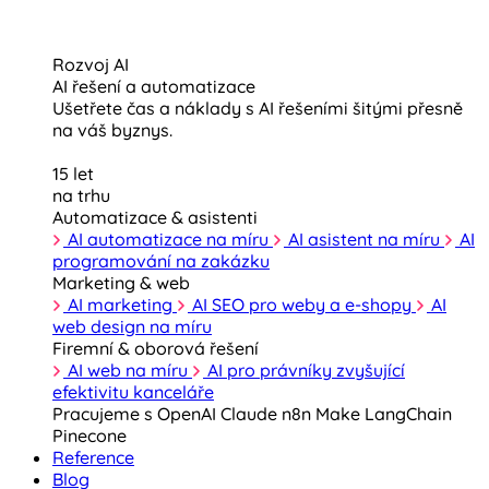
Rozvoj AI
AI řešení a automatizace
Ušetřete čas a náklady s AI řešeními šitými přesně
na váš byznys.
15 let
na trhu
Automatizace & asistenti
AI automatizace na míru
AI asistent na míru
AI
programování na zakázku
Marketing & web
AI marketing
AI SEO pro weby a e-shopy
AI
web design na míru
Firemní & oborová řešení
AI web na míru
AI pro právníky zvyšující
efektivitu kanceláře
Pracujeme s
OpenAI
Claude
n8n
Make
LangChain
Pinecone
Reference
Blog