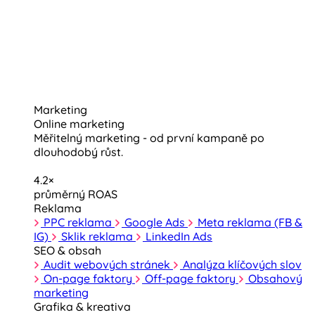
Marketing
Online marketing
Měřitelný marketing - od první kampaně po
dlouhodobý růst.
4.2×
průměrný ROAS
Reklama
PPC reklama
Google Ads
Meta reklama (FB &
IG)
Sklik reklama
LinkedIn Ads
SEO & obsah
Audit webových stránek
Analýza klíčových slov
On-page faktory
Off-page faktory
Obsahový
marketing
Grafika & kreativa