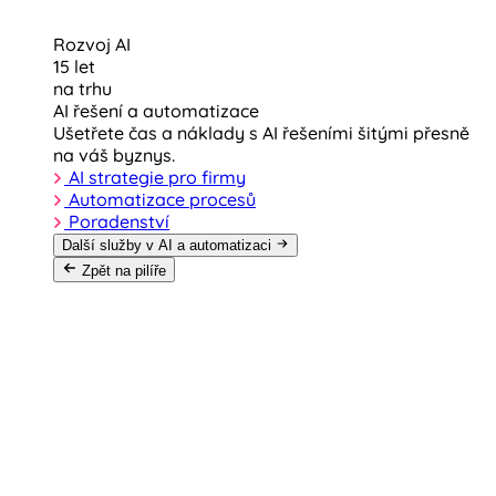
Rozvoj AI
15 let
na trhu
AI řešení a automatizace
Ušetřete čas a náklady s AI řešeními šitými přesně
na váš byznys.
AI strategie pro firmy
Automatizace procesů
Poradenství
Další služby v AI a automatizaci
Zpět na pilíře