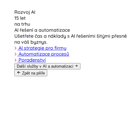
Rozvoj AI
15 let
na trhu
AI řešení a automatizace
Ušetřete čas a náklady s AI řešeními šitými přesně
na váš byznys.
AI strategie pro firmy
Automatizace procesů
Poradenství
Další služby v AI a automatizaci
Zpět na pilíře