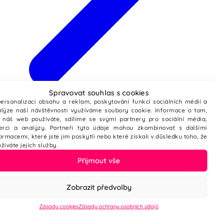
Spravovat souhlas s cookies
Webové stránky ze šablony
ersonalizaci obsahu a reklam, poskytování funkcí sociálních médií a
lýze naší návštěvnosti využíváme soubory cookie. Informace o tom,
 náš web používáte, sdílíme se svými partnery pro sociální média,
zerci a analýzy. Partneři tyto údaje mohou zkombinovat s dalšími
ormacemi, které jste jim poskytli nebo které získali v důsledku toho, že
žíváte jejich služby.
Přijmout vše
Základní Škola Okružní Zlín
ZMCargo
Tesařství Novák web
Grafika
Grafika
Grafika
-
-
-
SEO
SEO
SEO
-
-
-
Weby
Weby
Weby
Zobrazit předvolby
Zásady cookies
Zásady ochrany osobních údajů