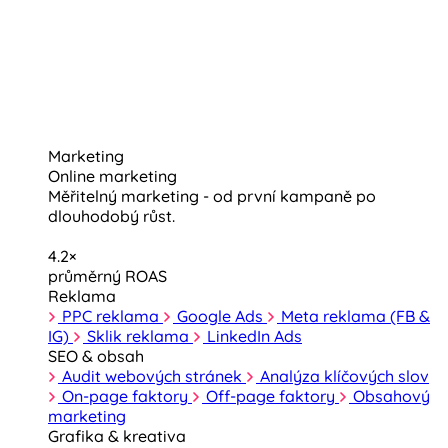
Marketing
Online marketing
Měřitelný marketing - od první kampaně po
dlouhodobý růst.
4.2×
průměrný ROAS
Reklama
PPC reklama
Google Ads
Meta reklama (FB &
IG)
Sklik reklama
LinkedIn Ads
SEO & obsah
Audit webových stránek
Analýza klíčových slov
On-page faktory
Off-page faktory
Obsahový
marketing
Grafika & kreativa