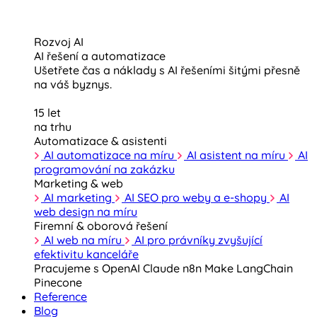
Rozvoj AI
AI řešení a automatizace
Ušetřete čas a náklady s AI řešeními šitými přesně
na váš byznys.
15 let
na trhu
Automatizace & asistenti
AI automatizace na míru
AI asistent na míru
AI
programování na zakázku
Marketing & web
AI marketing
AI SEO pro weby a e-shopy
AI
web design na míru
Firemní & oborová řešení
AI web na míru
AI pro právníky zvyšující
efektivitu kanceláře
Pracujeme s
OpenAI
Claude
n8n
Make
LangChain
Pinecone
Reference
Blog