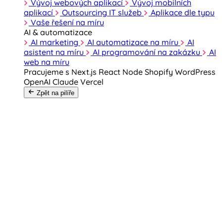
Vývoj webových aplikací
Vývoj mobilních
aplikací
Outsourcing IT služeb
Aplikace dle typu
Vaše řešení na míru
AI & automatizace
AI marketing
AI automatizace na míru
AI
asistent na míru
AI programování na zakázku
AI
web na míru
Pracujeme s
Next.js
React
Node
Shopify
WordPress
OpenAI
Claude
Vercel
Zpět na pilíře