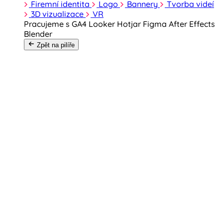
Firemní identita
Logo
Bannery
Tvorba videí
3D vizualizace
VR
Pracujeme s
GA4
Looker
Hotjar
Figma
After Effects
Blender
Zpět na pilíře