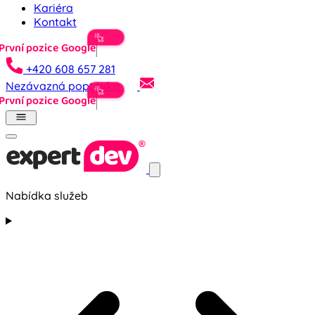
Kariéra
Kontakt
První
+420 608 657 281
Nezávazná poptávka
První
Nabídka služeb