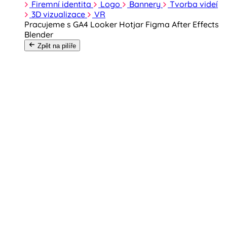
Firemní identita
Logo
Bannery
Tvorba videí
3D vizualizace
VR
Pracujeme s
GA4
Looker
Hotjar
Figma
After Effects
Blender
Zpět na pilíře