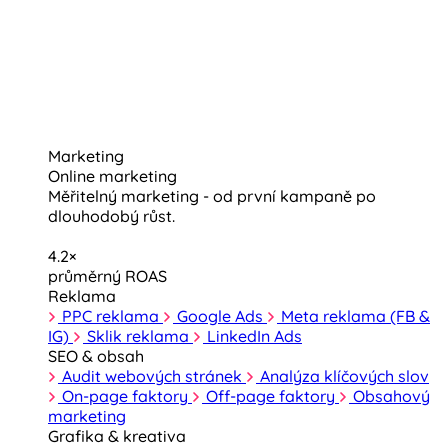
Marketing
Online marketing
Měřitelný marketing - od první kampaně po
dlouhodobý růst.
4.2×
průměrný ROAS
Reklama
PPC reklama
Google Ads
Meta reklama (FB &
IG)
Sklik reklama
LinkedIn Ads
SEO & obsah
Audit webových stránek
Analýza klíčových slov
On-page faktory
Off-page faktory
Obsahový
marketing
Grafika & kreativa