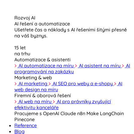
Rozvoj AI
AI řešení a automatizace
Ušetřete čas a náklady s AI řešeními šitými přesně
na váš byznys.
15 let
na trhu
Automatizace & asistenti
AI automatizace na míru
AI asistent na míru
AI
programování na zakázku
Marketing & web
AI marketing
AI SEO pro weby a e-shopy
AI
web design na míru
Firemní & oborová řešení
AI web na míru
AI pro právníky zvyšující
efektivitu kanceláře
Pracujeme s
OpenAI
Claude
n8n
Make
LangChain
Pinecone
Reference
Blog