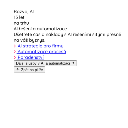
Rozvoj AI
15 let
na trhu
AI řešení a automatizace
Ušetřete čas a náklady s AI řešeními šitými přesně
na váš byznys.
AI strategie pro firmy
Automatizace procesů
Poradenství
Další služby v AI a automatizaci
Zpět na pilíře