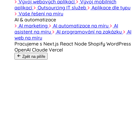
Vývoj webových aplikací
Vývoj mobilních
aplikací
Outsourcing IT služeb
Aplikace dle typu
Vaše řešení na míru
AI & automatizace
AI marketing
AI automatizace na míru
AI
asistent na míru
AI programování na zakázku
AI
web na míru
Pracujeme s
Next.js
React
Node
Shopify
WordPress
OpenAI
Claude
Vercel
Zpět na pilíře