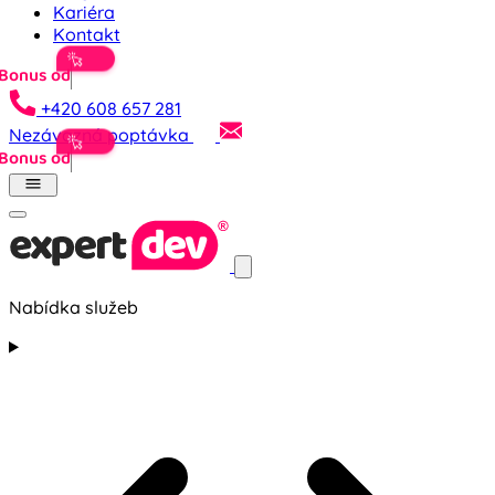
Kariéra
Kontakt
V
+420 608 657 281
Nezávazná poptávka
V
Nabídka služeb