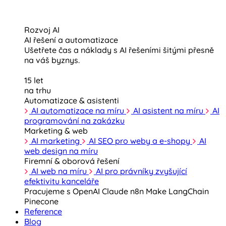
Rozvoj AI
AI řešení a automatizace
Ušetřete čas a náklady s AI řešeními šitými přesně
na váš byznys.
15 let
na trhu
Automatizace & asistenti
AI automatizace na míru
AI asistent na míru
AI
programování na zakázku
Marketing & web
AI marketing
AI SEO pro weby a e-shopy
AI
web design na míru
Firemní & oborová řešení
AI web na míru
AI pro právníky zvyšující
efektivitu kanceláře
Pracujeme s
OpenAI
Claude
n8n
Make
LangChain
Pinecone
Reference
Blog