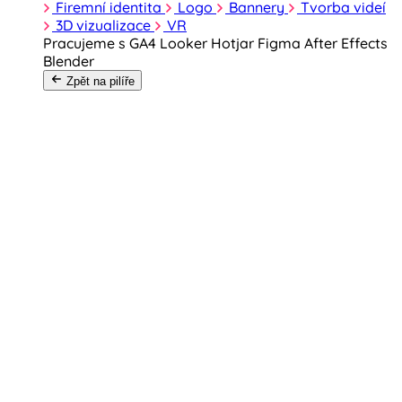
Firemní identita
Logo
Bannery
Tvorba videí
3D vizualizace
VR
Pracujeme s
GA4
Looker
Hotjar
Figma
After Effects
Blender
Zpět na pilíře