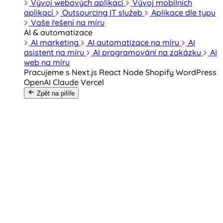
Vývoj webových aplikací
Vývoj mobilních
aplikací
Outsourcing IT služeb
Aplikace dle typu
Vaše řešení na míru
AI & automatizace
AI marketing
AI automatizace na míru
AI
asistent na míru
AI programování na zakázku
AI
web na míru
Pracujeme s
Next.js
React
Node
Shopify
WordPress
OpenAI
Claude
Vercel
Zpět na pilíře