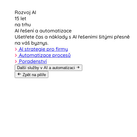
Rozvoj AI
15 let
na trhu
AI řešení a automatizace
Ušetřete čas a náklady s AI řešeními šitými přesně
na váš byznys.
AI strategie pro firmy
Automatizace procesů
Poradenství
Další služby v AI a automatizaci
Zpět na pilíře