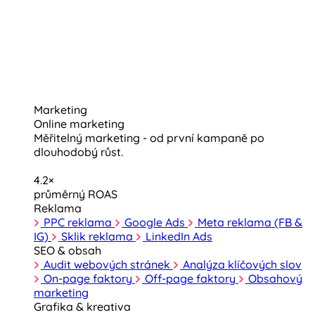
Marketing
Online marketing
Měřitelný marketing - od první kampaně po
dlouhodobý růst.
4.2×
průměrný ROAS
Reklama
PPC reklama
Google Ads
Meta reklama (FB &
IG)
Sklik reklama
LinkedIn Ads
SEO & obsah
Audit webových stránek
Analýza klíčových slov
On-page faktory
Off-page faktory
Obsahový
marketing
Grafika & kreativa