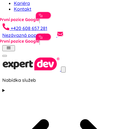
Kariéra
Kontakt
Prv
+420 608 657 281
Nezávazná poptávka
Prv
Nabídka služeb