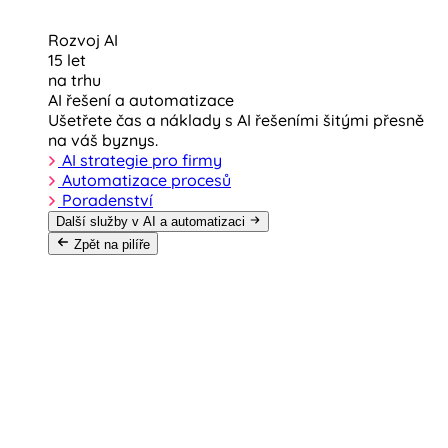
Rozvoj AI
15 let
na trhu
AI řešení a automatizace
Ušetřete čas a náklady s AI řešeními šitými přesně
na váš byznys.
AI strategie pro firmy
Automatizace procesů
Poradenství
Další služby v AI a automatizaci
Zpět na pilíře