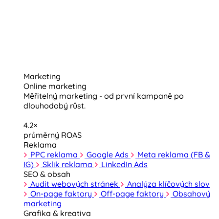
Marketing
Online marketing
Měřitelný marketing - od první kampaně po
dlouhodobý růst.
4.2×
průměrný ROAS
Reklama
PPC reklama
Google Ads
Meta reklama (FB &
IG)
Sklik reklama
LinkedIn Ads
SEO & obsah
Audit webových stránek
Analýza klíčových slov
On-page faktory
Off-page faktory
Obsahový
marketing
Grafika & kreativa