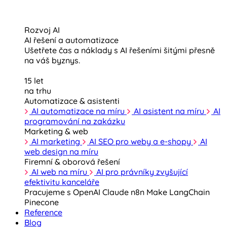
Rozvoj AI
AI řešení a automatizace
Ušetřete čas a náklady s AI řešeními šitými přesně
na váš byznys.
15 let
na trhu
Automatizace & asistenti
AI automatizace na míru
AI asistent na míru
AI
programování na zakázku
Marketing & web
AI marketing
AI SEO pro weby a e-shopy
AI
web design na míru
Firemní & oborová řešení
AI web na míru
AI pro právníky zvyšující
efektivitu kanceláře
Pracujeme s
OpenAI
Claude
n8n
Make
LangChain
Pinecone
Reference
Blog