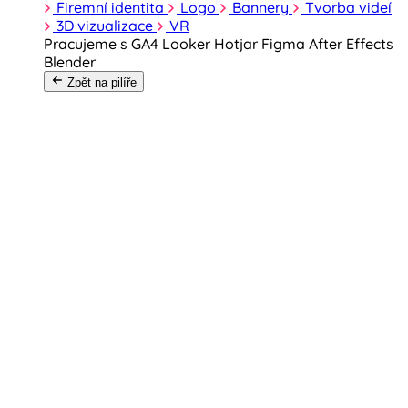
Firemní identita
Logo
Bannery
Tvorba videí
3D vizualizace
VR
Pracujeme s
GA4
Looker
Hotjar
Figma
After Effects
Blender
Zpět na pilíře