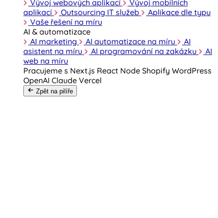
Vývoj webových aplikací
Vývoj mobilních
aplikací
Outsourcing IT služeb
Aplikace dle typu
Vaše řešení na míru
AI & automatizace
AI marketing
AI automatizace na míru
AI
asistent na míru
AI programování na zakázku
AI
web na míru
Pracujeme s
Next.js
React
Node
Shopify
WordPress
OpenAI
Claude
Vercel
Zpět na pilíře