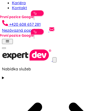
Kariéra
Kontakt
Prv
+420 608 657 281
Nezávazná poptávka
Prv
Nabídka služeb