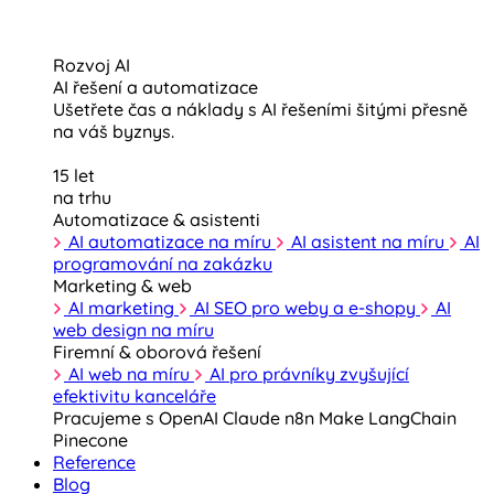
Rozvoj AI
AI řešení a automatizace
Ušetřete čas a náklady s AI řešeními šitými přesně
na váš byznys.
15 let
na trhu
Automatizace & asistenti
AI automatizace na míru
AI asistent na míru
AI
programování na zakázku
Marketing & web
AI marketing
AI SEO pro weby a e-shopy
AI
web design na míru
Firemní & oborová řešení
AI web na míru
AI pro právníky zvyšující
efektivitu kanceláře
Pracujeme s
OpenAI
Claude
n8n
Make
LangChain
Pinecone
Reference
Blog