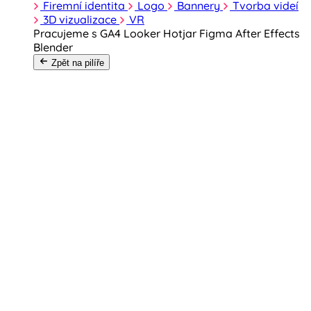
Firemní identita
Logo
Bannery
Tvorba videí
3D vizualizace
VR
Pracujeme s
GA4
Looker
Hotjar
Figma
After Effects
Blender
Zpět na pilíře