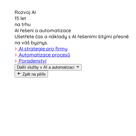
Rozvoj AI
15 let
na trhu
AI řešení a automatizace
Ušetřete čas a náklady s AI řešeními šitými přesně
na váš byznys.
AI strategie pro firmy
Automatizace procesů
Poradenství
Další služby v AI a automatizaci
Zpět na pilíře