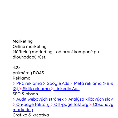
Marketing
Online marketing
Měřitelný marketing - od první kampaně po
dlouhodobý růst.
4.2×
průměrný ROAS
Reklama
PPC reklama
Google Ads
Meta reklama (FB &
IG)
Sklik reklama
LinkedIn Ads
SEO & obsah
Audit webových stránek
Analýza klíčových slov
On-page faktory
Off-page faktory
Obsahový
marketing
Grafika & kreativa