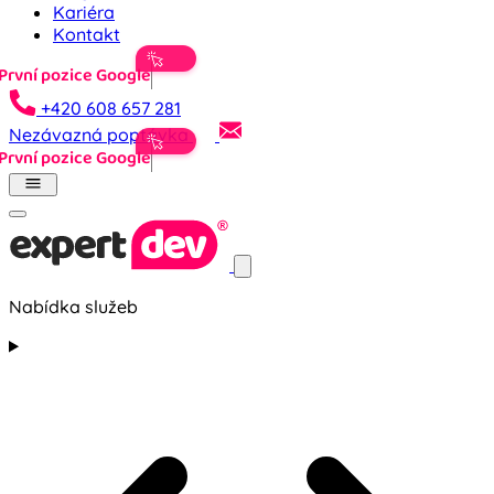
Kariéra
Kontakt
První
+420 608 657 281
Nezávazná poptávka
První
Nabídka služeb