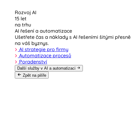
Rozvoj AI
15 let
na trhu
AI řešení a automatizace
Ušetřete čas a náklady s AI řešeními šitými přesně
na váš byznys.
AI strategie pro firmy
Automatizace procesů
Poradenství
Další služby v AI a automatizaci
Zpět na pilíře