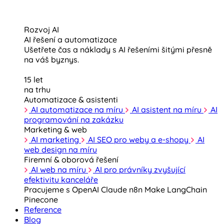
Rozvoj AI
AI řešení a automatizace
Ušetřete čas a náklady s AI řešeními šitými přesně
na váš byznys.
15 let
na trhu
Automatizace & asistenti
AI automatizace na míru
AI asistent na míru
AI
programování na zakázku
Marketing & web
AI marketing
AI SEO pro weby a e-shopy
AI
web design na míru
Firemní & oborová řešení
AI web na míru
AI pro právníky zvyšující
efektivitu kanceláře
Pracujeme s
OpenAI
Claude
n8n
Make
LangChain
Pinecone
Reference
Blog