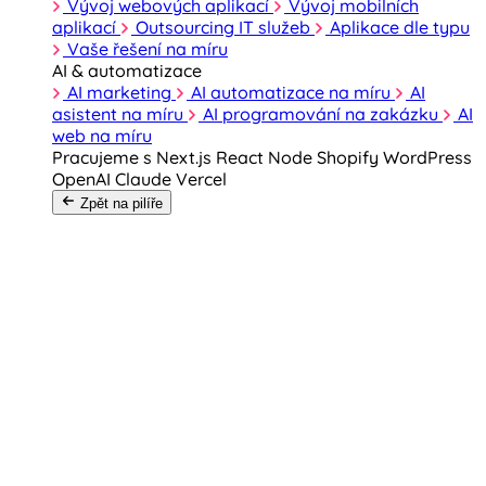
Vývoj webových aplikací
Vývoj mobilních
aplikací
Outsourcing IT služeb
Aplikace dle typu
Vaše řešení na míru
AI & automatizace
AI marketing
AI automatizace na míru
AI
asistent na míru
AI programování na zakázku
AI
web na míru
Pracujeme s
Next.js
React
Node
Shopify
WordPress
OpenAI
Claude
Vercel
Zpět na pilíře