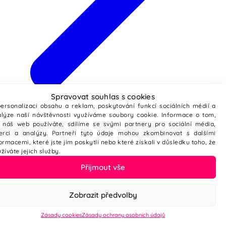
Spravovat souhlas s cookies
Webové stránky ze šablony
ersonalizaci obsahu a reklam, poskytování funkcí sociálních médií a
lýze naší návštěvnosti využíváme soubory cookie. Informace o tom,
 náš web používáte, sdílíme se svými partnery pro sociální média,
zerci a analýzy. Partneři tyto údaje mohou zkombinovat s dalšími
ormacemi, které jste jim poskytli nebo které získali v důsledku toho, že
žíváte jejich služby.
Přijmout vše
Zobrazit předvolby
Zásady cookies
Zásady ochrany osobních údajů