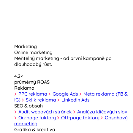
Marketing
Online marketing
Měřitelný marketing - od první kampaně po
dlouhodobý růst.
4.2×
průměrný ROAS
Reklama
PPC reklama
Google Ads
Meta reklama (FB &
IG)
Sklik reklama
LinkedIn Ads
SEO & obsah
Audit webových stránek
Analýza klíčových slov
On-page faktory
Off-page faktory
Obsahový
marketing
Grafika & kreativa