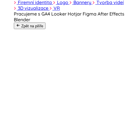
Firemní identita
Logo
Bannery
Tvorba videí
3D vizualizace
VR
Pracujeme s
GA4
Looker
Hotjar
Figma
After Effects
Blender
Zpět na pilíře