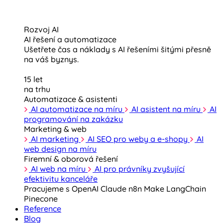
Rozvoj AI
AI řešení a automatizace
Ušetřete čas a náklady s AI řešeními šitými přesně
na váš byznys.
15 let
na trhu
Automatizace & asistenti
AI automatizace na míru
AI asistent na míru
AI
programování na zakázku
Marketing & web
AI marketing
AI SEO pro weby a e-shopy
AI
web design na míru
Firemní & oborová řešení
AI web na míru
AI pro právníky zvyšující
efektivitu kanceláře
Pracujeme s
OpenAI
Claude
n8n
Make
LangChain
Pinecone
Reference
Blog