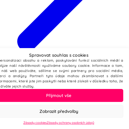
Spravovat souhlas s cookies
Webové stránky ze šablony
ersonalizaci obsahu a reklam, poskytování funkcí sociálních médií a
lýze naší návštěvnosti využíváme soubory cookie. Informace o tom,
 náš web používáte, sdílíme se svými partnery pro sociální média,
zerci a analýzy. Partneři tyto údaje mohou zkombinovat s dalšími
ormacemi, které jste jim poskytli nebo které získali v důsledku toho, že
žíváte jejich služby.
Přijmout vše
Zobrazit předvolby
Zásady cookies
Zásady ochrany osobních údajů