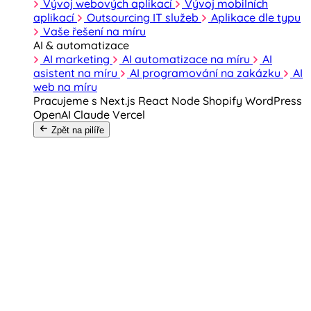
Vývoj webových aplikací
Vývoj mobilních
aplikací
Outsourcing IT služeb
Aplikace dle typu
Vaše řešení na míru
AI & automatizace
AI marketing
AI automatizace na míru
AI
asistent na míru
AI programování na zakázku
AI
web na míru
Pracujeme s
Next.js
React
Node
Shopify
WordPress
OpenAI
Claude
Vercel
Zpět na pilíře