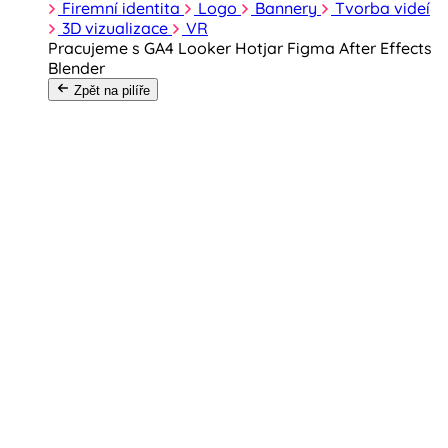
Firemní identita
Logo
Bannery
Tvorba videí
3D vizualizace
VR
Pracujeme s
GA4
Looker
Hotjar
Figma
After Effects
Blender
Zpět na pilíře