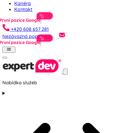
Kariéra
Kontakt
První
+420 608 657 281
Nezávazná poptávka
První
Nabídka služeb