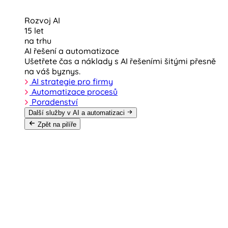
Rozvoj AI
15 let
na trhu
AI řešení a automatizace
Ušetřete čas a náklady s AI řešeními šitými přesně
na váš byznys.
AI strategie pro firmy
Automatizace procesů
Poradenství
Další služby v AI a automatizaci
Zpět na pilíře