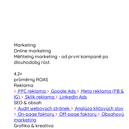
Marketing
Online marketing
Měřitelný marketing - od první kampaně po
dlouhodobý růst.
4.2×
průměrný ROAS
Reklama
PPC reklama
Google Ads
Meta reklama (FB &
IG)
Sklik reklama
LinkedIn Ads
SEO & obsah
Audit webových stránek
Analýza klíčových slov
On-page faktory
Off-page faktory
Obsahový
marketing
Grafika & kreativa