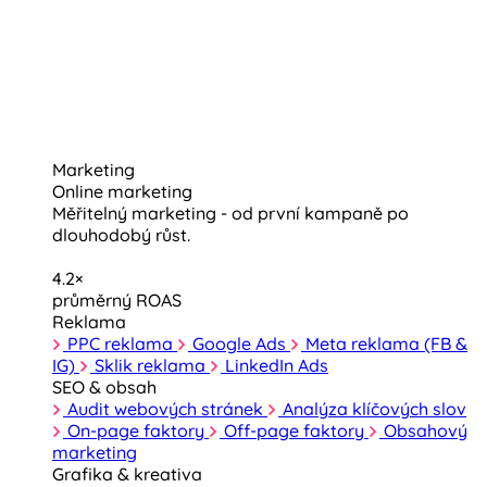
Marketing
Online marketing
Měřitelný marketing - od první kampaně po
dlouhodobý růst.
4.2×
průměrný ROAS
Reklama
PPC reklama
Google Ads
Meta reklama (FB &
IG)
Sklik reklama
LinkedIn Ads
SEO & obsah
Audit webových stránek
Analýza klíčových slov
On-page faktory
Off-page faktory
Obsahový
marketing
Grafika & kreativa