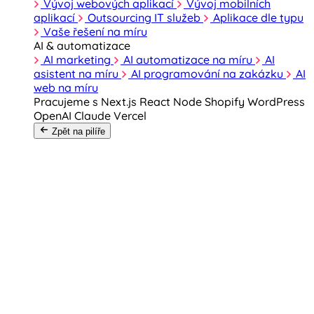
Vývoj webových aplikací
Vývoj mobilních
aplikací
Outsourcing IT služeb
Aplikace dle typu
Vaše řešení na míru
AI & automatizace
AI marketing
AI automatizace na míru
AI
asistent na míru
AI programování na zakázku
AI
web na míru
Pracujeme s
Next.js
React
Node
Shopify
WordPress
OpenAI
Claude
Vercel
Zpět na pilíře