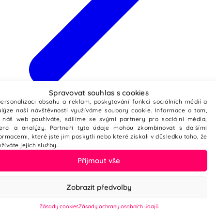
Spravovat souhlas s cookies
Webové stránky ze šablony
ersonalizaci obsahu a reklam, poskytování funkcí sociálních médií a
lýze naší návštěvnosti využíváme soubory cookie. Informace o tom,
 náš web používáte, sdílíme se svými partnery pro sociální média,
zerci a analýzy. Partneři tyto údaje mohou zkombinovat s dalšími
ormacemi, které jste jim poskytli nebo které získali v důsledku toho, že
žíváte jejich služby.
Přijmout vše
Zobrazit předvolby
Zásady cookies
Zásady ochrany osobních údajů