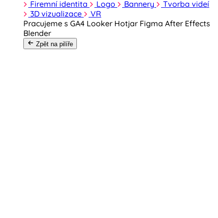
Firemní identita
Logo
Bannery
Tvorba videí
3D vizualizace
VR
Pracujeme s
GA4
Looker
Hotjar
Figma
After Effects
Blender
Zpět na pilíře