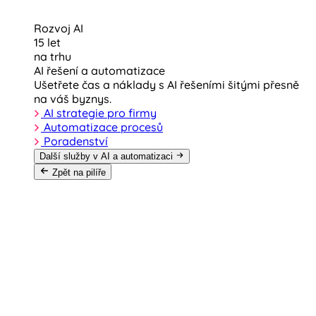
Rozvoj AI
15 let
na trhu
AI řešení a automatizace
Ušetřete čas a náklady s AI řešeními šitými přesně
na váš byznys.
AI strategie pro firmy
Automatizace procesů
Poradenství
Další služby v AI a automatizaci
Zpět na pilíře