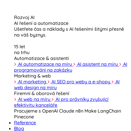
Rozvoj AI
AI řešení a automatizace
Ušetřete čas a náklady s AI řešeními šitými přesně
na váš byznys.
15 let
na trhu
Automatizace & asistenti
AI automatizace na míru
AI asistent na míru
AI
programování na zakázku
Marketing & web
AI marketing
AI SEO pro weby a e-shopy
AI
web design na míru
Firemní & oborová řešení
AI web na míru
AI pro právníky zvyšující
efektivitu kanceláře
Pracujeme s
OpenAI
Claude
n8n
Make
LangChain
Pinecone
Reference
Blog