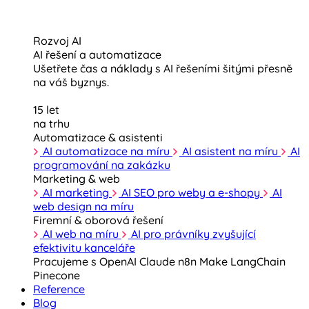
Rozvoj AI
AI řešení a automatizace
Ušetřete čas a náklady s AI řešeními šitými přesně
na váš byznys.
15 let
na trhu
Automatizace & asistenti
AI automatizace na míru
AI asistent na míru
AI
programování na zakázku
Marketing & web
AI marketing
AI SEO pro weby a e-shopy
AI
web design na míru
Firemní & oborová řešení
AI web na míru
AI pro právníky zvyšující
efektivitu kanceláře
Pracujeme s
OpenAI
Claude
n8n
Make
LangChain
Pinecone
Reference
Blog