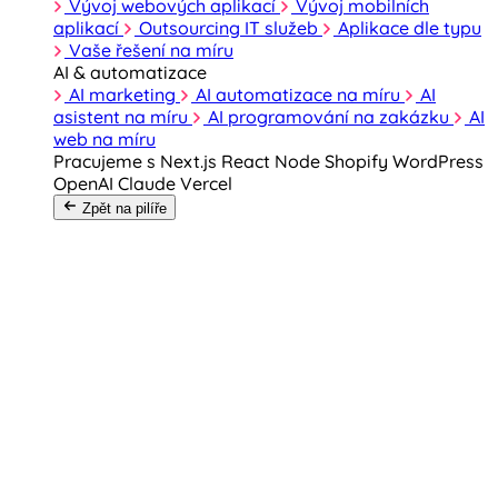
Vývoj webových aplikací
Vývoj mobilních
aplikací
Outsourcing IT služeb
Aplikace dle typu
Vaše řešení na míru
AI & automatizace
AI marketing
AI automatizace na míru
AI
asistent na míru
AI programování na zakázku
AI
web na míru
Pracujeme s
Next.js
React
Node
Shopify
WordPress
OpenAI
Claude
Vercel
Zpět na pilíře