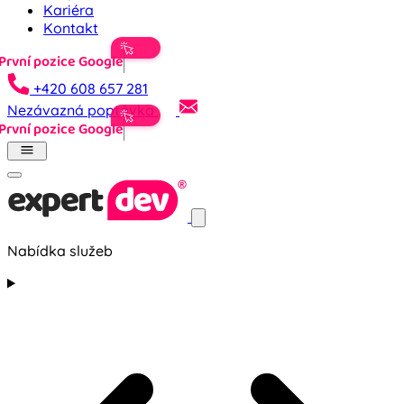
Kariéra
Kontakt
Prvn
+420 608 657 281
Nezávazná poptávka
Prvn
Nabídka služeb