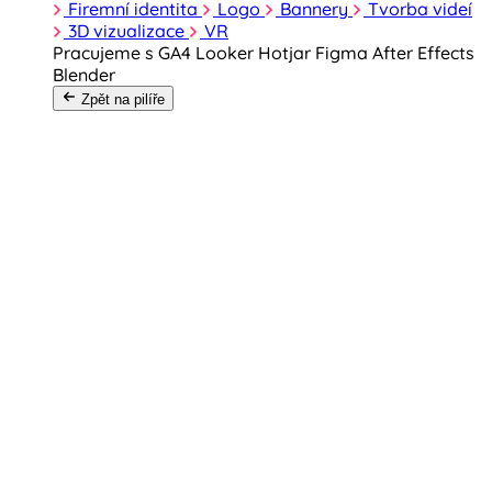
Firemní identita
Logo
Bannery
Tvorba videí
3D vizualizace
VR
Pracujeme s
GA4
Looker
Hotjar
Figma
After Effects
Blender
Zpět na pilíře