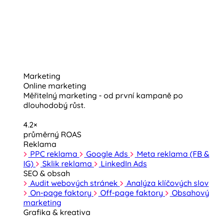
Marketing
Online marketing
Měřitelný marketing - od první kampaně po
dlouhodobý růst.
4.2×
průměrný ROAS
Reklama
PPC reklama
Google Ads
Meta reklama (FB &
IG)
Sklik reklama
LinkedIn Ads
SEO & obsah
Audit webových stránek
Analýza klíčových slov
On-page faktory
Off-page faktory
Obsahový
marketing
Grafika & kreativa