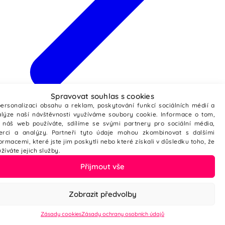
Spravovat souhlas s cookies
Webové stránky ze šablony
ersonalizaci obsahu a reklam, poskytování funkcí sociálních médií a
lýze naší návštěvnosti využíváme soubory cookie. Informace o tom,
 náš web používáte, sdílíme se svými partnery pro sociální média,
zerci a analýzy. Partneři tyto údaje mohou zkombinovat s dalšími
ormacemi, které jste jim poskytli nebo které získali v důsledku toho, že
žíváte jejich služby.
Přijmout vše
Zobrazit předvolby
Zásady cookies
Zásady ochrany osobních údajů