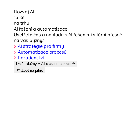
Rozvoj AI
15 let
na trhu
AI řešení a automatizace
Ušetřete čas a náklady s AI řešeními šitými přesně
na váš byznys.
AI strategie pro firmy
Automatizace procesů
Poradenství
Další služby v AI a automatizaci
Zpět na pilíře