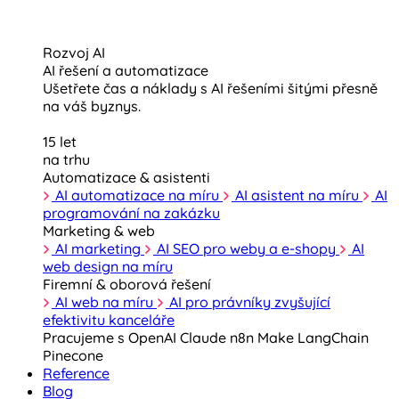
Rozvoj AI
AI řešení a automatizace
Ušetřete čas a náklady s AI řešeními šitými přesně
na váš byznys.
15 let
na trhu
Automatizace & asistenti
AI automatizace na míru
AI asistent na míru
AI
programování na zakázku
Marketing & web
AI marketing
AI SEO pro weby a e-shopy
AI
web design na míru
Firemní & oborová řešení
AI web na míru
AI pro právníky zvyšující
efektivitu kanceláře
Pracujeme s
OpenAI
Claude
n8n
Make
LangChain
Pinecone
Reference
Blog