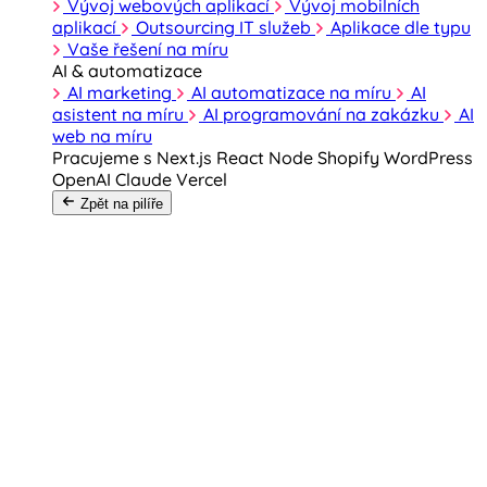
Vývoj webových aplikací
Vývoj mobilních
aplikací
Outsourcing IT služeb
Aplikace dle typu
Vaše řešení na míru
AI & automatizace
AI marketing
AI automatizace na míru
AI
asistent na míru
AI programování na zakázku
AI
web na míru
Pracujeme s
Next.js
React
Node
Shopify
WordPress
OpenAI
Claude
Vercel
Zpět na pilíře