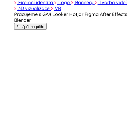
Firemní identita
Logo
Bannery
Tvorba videí
3D vizualizace
VR
Pracujeme s
GA4
Looker
Hotjar
Figma
After Effects
Blender
Zpět na pilíře