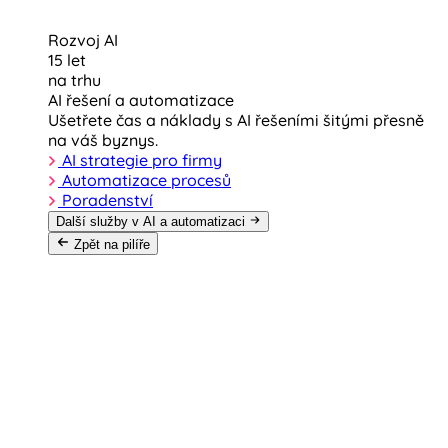
Rozvoj AI
15 let
na trhu
AI řešení a automatizace
Ušetřete čas a náklady s AI řešeními šitými přesně
na váš byznys.
AI strategie pro firmy
Automatizace procesů
Poradenství
Další služby v AI a automatizaci
Zpět na pilíře