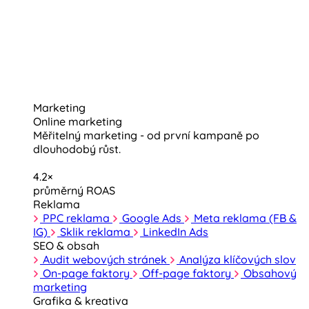
Marketing
Online marketing
Měřitelný marketing - od první kampaně po
dlouhodobý růst.
4.2×
průměrný ROAS
Reklama
PPC reklama
Google Ads
Meta reklama (FB &
IG)
Sklik reklama
LinkedIn Ads
SEO & obsah
Audit webových stránek
Analýza klíčových slov
On-page faktory
Off-page faktory
Obsahový
marketing
Grafika & kreativa