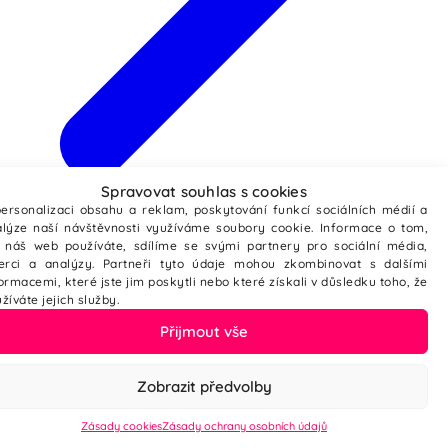
Spravovat souhlas s cookies
Webové stránky ze šablony
ersonalizaci obsahu a reklam, poskytování funkcí sociálních médií a
lýze naší návštěvnosti využíváme soubory cookie. Informace o tom,
 náš web používáte, sdílíme se svými partnery pro sociální média,
zerci a analýzy. Partneři tyto údaje mohou zkombinovat s dalšími
ormacemi, které jste jim poskytli nebo které získali v důsledku toho, že
žíváte jejich služby.
Přijmout vše
Zobrazit předvolby
Zásady cookies
Zásady ochrany osobních údajů