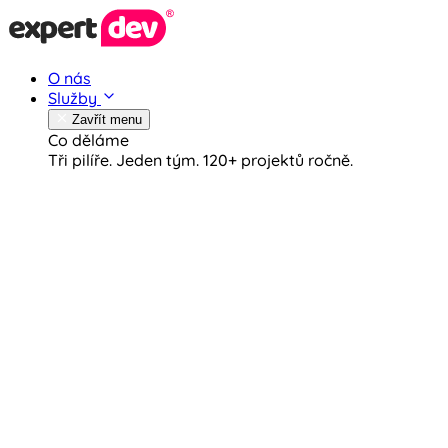
O nás
Služby
Zavřít menu
Co děláme
Tři pilíře. Jeden tým.
120+ projektů ročně.