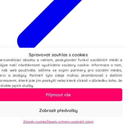
Spravovat souhlas s cookies
Webové stránky ze šablony
ersonalizaci obsahu a reklam, poskytování funkcí sociálních médií a
lýze naší návštěvnosti využíváme soubory cookie. Informace o tom,
 náš web používáte, sdílíme se svými partnery pro sociální média,
zerci a analýzy. Partneři tyto údaje mohou zkombinovat s dalšími
ormacemi, které jste jim poskytli nebo které získali v důsledku toho, že
žíváte jejich služby.
Přijmout vše
Zobrazit předvolby
Zásady cookies
Zásady ochrany osobních údajů