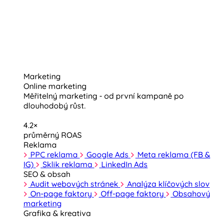
Marketing
Online marketing
Měřitelný marketing - od první kampaně po
dlouhodobý růst.
4.2×
průměrný ROAS
Reklama
PPC reklama
Google Ads
Meta reklama (FB &
IG)
Sklik reklama
LinkedIn Ads
SEO & obsah
Audit webových stránek
Analýza klíčových slov
On-page faktory
Off-page faktory
Obsahový
marketing
Grafika & kreativa