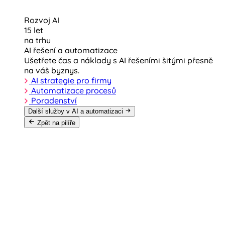
Rozvoj AI
15 let
na trhu
AI řešení a automatizace
Ušetřete čas a náklady s AI řešeními šitými přesně
na váš byznys.
AI strategie pro firmy
Automatizace procesů
Poradenství
Další služby v AI a automatizaci
Zpět na pilíře