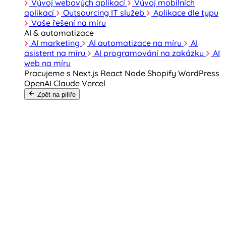
Vývoj webových aplikací
Vývoj mobilních
aplikací
Outsourcing IT služeb
Aplikace dle typu
Vaše řešení na míru
AI & automatizace
AI marketing
AI automatizace na míru
AI
asistent na míru
AI programování na zakázku
AI
web na míru
Pracujeme s
Next.js
React
Node
Shopify
WordPress
OpenAI
Claude
Vercel
Zpět na pilíře