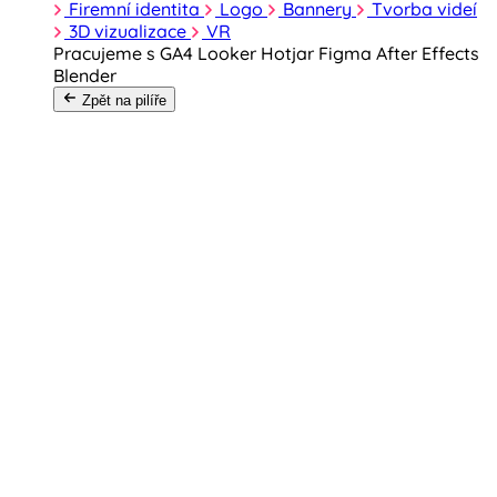
Firemní identita
Logo
Bannery
Tvorba videí
3D vizualizace
VR
Pracujeme s
GA4
Looker
Hotjar
Figma
After Effects
Blender
Zpět na pilíře