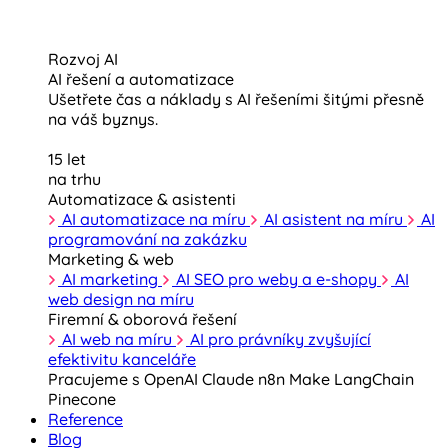
Rozvoj AI
AI řešení a automatizace
Ušetřete čas a náklady s AI řešeními šitými přesně
na váš byznys.
15 let
na trhu
Automatizace & asistenti
AI automatizace na míru
AI asistent na míru
AI
programování na zakázku
Marketing & web
AI marketing
AI SEO pro weby a e-shopy
AI
web design na míru
Firemní & oborová řešení
AI web na míru
AI pro právníky zvyšující
efektivitu kanceláře
Pracujeme s
OpenAI
Claude
n8n
Make
LangChain
Pinecone
Reference
Blog